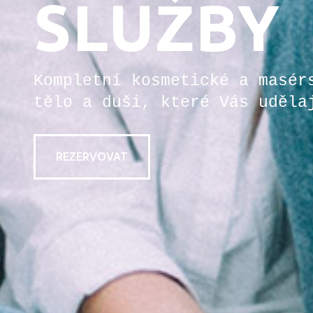
SLUŽBY
Kompletní kosmetické a masér
tělo a duši, které Vás uděla
REZERVOVAT